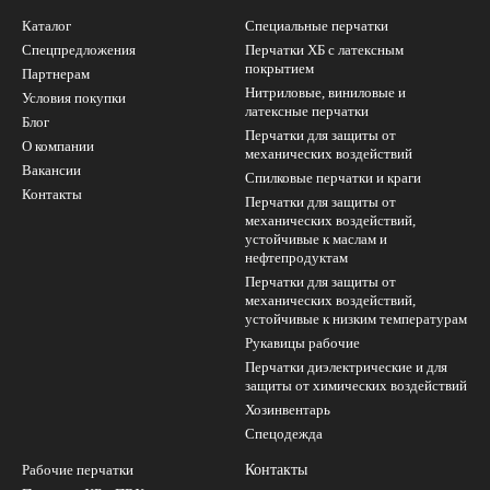
Каталог
Специальные перчатки
Спецпредложения
Перчатки ХБ с латексным
покрытием
Партнерам
Нитриловые, виниловые и
Условия покупки
латексные перчатки
Блог
Перчатки для защиты от
О компании
механических воздействий
Вакансии
Cпилковые перчатки и краги
Контакты
Перчатки для защиты от
механических воздействий,
устойчивые к маслам и
нефтепродуктам
Перчатки для защиты от
механических воздействий,
устойчивые к низким температурам
Рукавицы рабочие
Перчатки диэлектрические и для
защиты от химических воздействий
Хозинвентарь
Спецодежда
Рабочие перчатки
Контакты