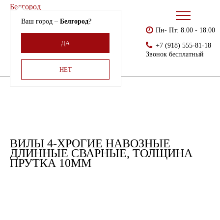
Белгород
Ваш город –
Белгород
?
Пн- Пт: 8.00 - 18.00
Бесплатно доставляем
Главная
Каталог
Хозинвентарь
ДА
+7 (918) 555-81-18
Армения, Молдавия,
Вилы 4-хрогие навозные длинные сварные, толщина прутка 10мм
Звонок бесплатный
Казахстан,
Беларусь
НЕТ
ВИЛЫ 4-ХРОГИЕ НАВОЗНЫЕ
ДЛИННЫЕ СВАРНЫЕ, ТОЛЩИНА
ПРУТКА 10ММ