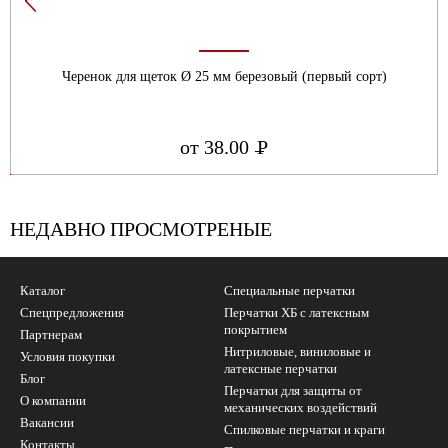
Черенок для щеток Ø 25 мм березовый (первый сорт)
от 38.00
Р
УБ.
НЕДАВНО ПРОСМОТРЕНЫЕ
Каталог
Специальные перчатки
Спецпредложения
Перчатки ХБ с латексным
покрытием
Партнерам
Нитриловые, виниловые и
Условия покупки
латексные перчатки
Блог
Перчатки для защиты от
О компании
механических воздействий
Вакансии
Cпилковые перчатки и краги
Контакты