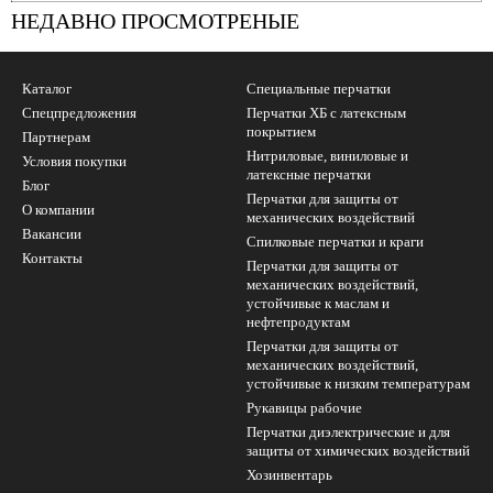
УБ.
НЕДАВНО ПРОСМОТРЕНЫЕ
Каталог
Специальные перчатки
Спецпредложения
Перчатки ХБ с латексным
покрытием
Партнерам
Нитриловые, виниловые и
Условия покупки
латексные перчатки
Блог
Перчатки для защиты от
О компании
механических воздействий
Вакансии
Cпилковые перчатки и краги
Контакты
Перчатки для защиты от
механических воздействий,
устойчивые к маслам и
нефтепродуктам
Перчатки для защиты от
механических воздействий,
устойчивые к низким температурам
Рукавицы рабочие
Перчатки диэлектрические и для
защиты от химических воздействий
Хозинвентарь