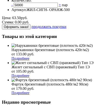
Количество:
-
+
пар
Артикул:
ЖИЛ-СИГН- ОРАНЖ-500
Цена:
63.50
руб.
Сумма:
0.00
р
уб.
продолжить покупки
Оформить заказ!
Товары из этой категории
Нарукавники брезентовые (плотность 420г/м2)
от 133.00
р
уб.
Подробнее
Жилет сигнальный с СВП (оранжевый) Тип 1Э
от 105.00
р
уб.
Подробнее
Фартук брезентовый (плотность 480г/м2 90см)
от 179.00
р
уб.
Подробнее
Недавно просмотреные