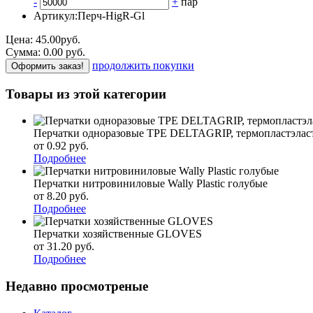
-
+
пар
Артикул:
Перч-HigR-Gl
Цена:
45.00
руб.
Сумма:
0.00
р
уб.
продолжить покупки
Оформить заказ!
Товары из этой категории
Перчатки одноразовые TPE DELTAGRIP, термопластэлас
от 0.92
р
уб.
Подробнее
Перчатки нитровиниловые Wally Plastic голубые
от 8.20
р
уб.
Подробнее
Перчатки хозяйственные GLOVES
от 31.20
р
уб.
Подробнее
Недавно просмотреные